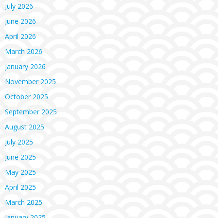
July 2026
June 2026
April 2026
March 2026
January 2026
November 2025
October 2025
September 2025
August 2025
July 2025
June 2025
May 2025
April 2025
March 2025
January 2025