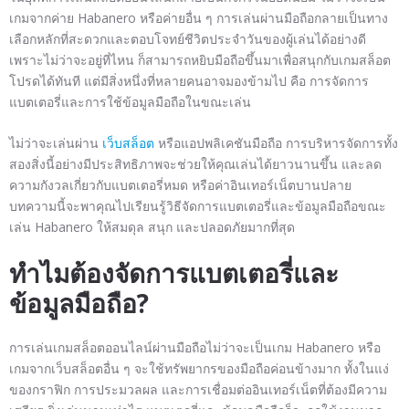
เกมจากค่าย Habanero หรือค่ายอื่น ๆ การเล่นผ่านมือถือกลายเป็นทาง
เลือกหลักที่สะดวกและตอบโจทย์ชีวิตประจำวันของผู้เล่นได้อย่างดี
เพราะไม่ว่าจะอยู่ที่ไหน ก็สามารถหยิบมือถือขึ้นมาเพื่อสนุกกับเกมสล็อต
โปรดได้ทันที แต่มีสิ่งหนึ่งที่หลายคนอาจมองข้ามไป คือ การจัดการ
แบตเตอรี่และการใช้ข้อมูลมือถือในขณะเล่น
ไม่ว่าจะเล่นผ่าน
เว็บสล็อต
หรือแอปพลิเคชันมือถือ การบริหารจัดการทั้ง
สองสิ่งนี้อย่างมีประสิทธิภาพจะช่วยให้คุณเล่นได้ยาวนานขึ้น และลด
ความกังวลเกี่ยวกับแบตเตอรี่หมด หรือค่าอินเทอร์เน็ตบานปลาย
บทความนี้จะพาคุณไปเรียนรู้วิธีจัดการแบตเตอรี่และข้อมูลมือถือขณะ
เล่น Habanero ให้สมดุล สนุก และปลอดภัยมากที่สุด
ทำไมต้องจัดการแบตเตอรี่และ
ข้อมูลมือถือ?
การเล่นเกมสล็อตออนไลน์ผ่านมือถือไม่ว่าจะเป็นเกม Habanero หรือ
เกมจากเว็บสล็อตอื่น ๆ จะใช้ทรัพยากรของมือถือค่อนข้างมาก ทั้งในแง่
ของกราฟิก การประมวลผล และการเชื่อมต่ออินเทอร์เน็ตที่ต้องมีความ