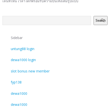
เล่นที่ไหน เวลาใดก็พร้อมรับความบันเทิงเต็มรูปแบบ
Search
Sidebar
untung88 login
dewa1000 login
slot bonus new member
fyp138
dewa1000
dewa1000