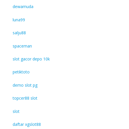
dewamuda
luna99
salju88
spaceman
slot gacor depo 10k
petiktoto
demo slot pg
topcer88 slot
slot
daftar xgslot88