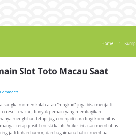
Home
Kumpu
in Slot Toto Macau Saat
 Comments
a sangka momen kalah atau “rungkad” juga bisa menjadi
i toto result macau, banyak pemain yang membagikan
anya menghibur, tetapi juga menjadi cara bagi komunitas
angat tetap positif meski kalah. Artikel ini akan membahas
ing jadi bahan humor, dan bagaimana hal ini membuat