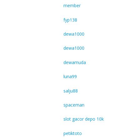
member
fyp138
dewa1000
dewa1000
dewamuda
luna99
salju88
spaceman
slot gacor depo 10k
petiktoto