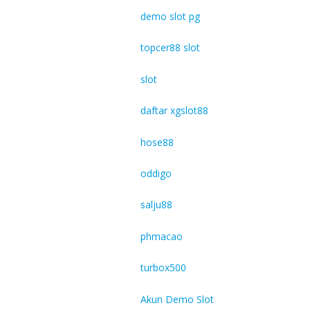
demo slot pg
topcer88 slot
slot
daftar xgslot88
hose88
oddigo
salju88
phmacao
turbox500
Akun Demo Slot