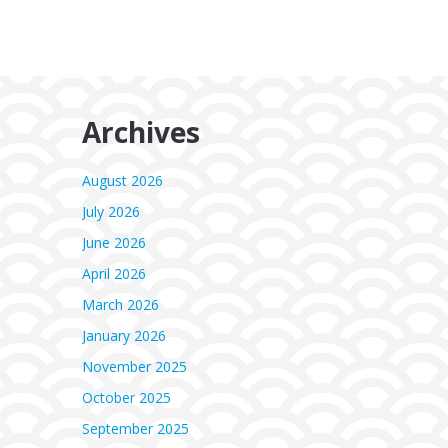
Archives
August 2026
July 2026
June 2026
April 2026
March 2026
January 2026
November 2025
October 2025
September 2025