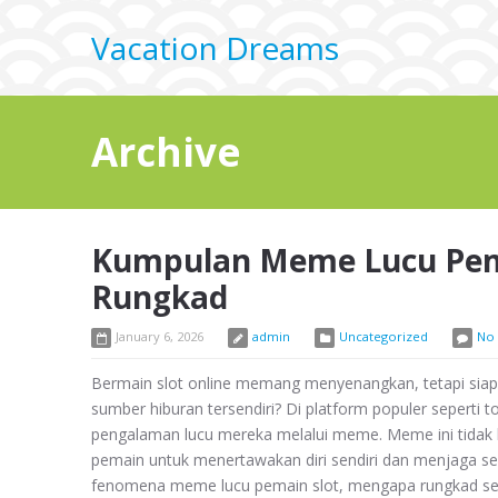
Vacation Dreams
Archive
Kumpulan Meme Lucu Pema
Rungkad
January 6, 2026
admin
Uncategorized
No
Bermain slot online memang menyenangkan, tetapi siap
sumber hiburan tersendiri? Di platform populer sepert
pengalaman lucu mereka melalui meme. Meme ini tidak h
pemain untuk menertawakan diri sendiri dan menjaga sem
fenomena meme lucu pemain slot, mengapa rungkad ser