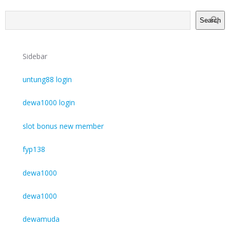
Search
Sidebar
untung88 login
dewa1000 login
slot bonus new member
fyp138
dewa1000
dewa1000
dewamuda