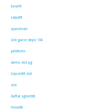
luna99
salju88
spaceman
slot gacor depo 10k
petiktoto
demo slot pg
topcer88 slot
slot
daftar xgslot88
hose88