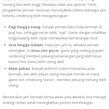
menang bisa lebih tinggi. Meskipun tidak ada jaminan 100%,
pengalaman pemain Hacksaw menunjukkan bahwa beberapa jam
tertentu cenderung lebih menguntungkan:
Pagi hingga siang:
Banyak pemain baru mulai bermain di
pagi hari, sehingga server lebih “sepi”. Game dengan volatilitas
tinggi kadang lebih cepat memberikan kemenangan kecil.
Sore hingga malam:
Pada jam-jam ini, aktivitas pemain
meningkat. Di
situs slot gacor
, game yang sedang populer
cenderung memberi peluang kemenangan yang lebih besar
karena fitur bonus lebih sering aktif.
Akhir pekan:
Banyak platform online memantau pola
bermain, dan akhir pekan sering menjadi momen di mana
game slot cenderung “panas”, memberi peluang menang lebih
sering.
Menentukan jam bermain berdasarkan pola aktivitas bisa menjadi
strategi cerdas untuk meningkatkan potensi kemenangan.