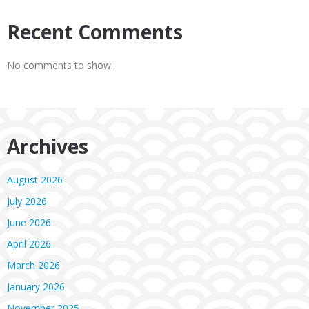
Recent Comments
No comments to show.
Archives
August 2026
July 2026
June 2026
April 2026
March 2026
January 2026
November 2025