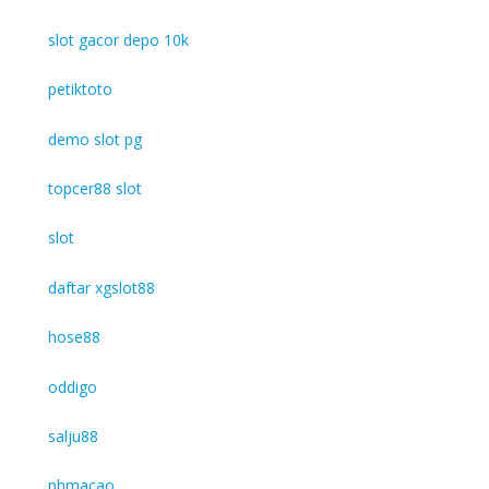
slot gacor depo 10k
petiktoto
demo slot pg
topcer88 slot
slot
daftar xgslot88
hose88
oddigo
salju88
phmacao