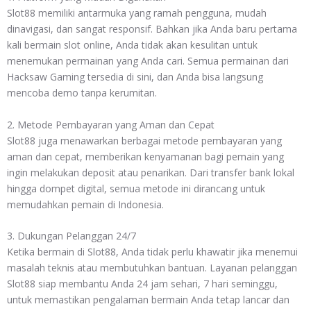
Slot88 memiliki antarmuka yang ramah pengguna, mudah
dinavigasi, dan sangat responsif. Bahkan jika Anda baru pertama
kali bermain slot online, Anda tidak akan kesulitan untuk
menemukan permainan yang Anda cari. Semua permainan dari
Hacksaw Gaming tersedia di sini, dan Anda bisa langsung
mencoba demo tanpa kerumitan.
2. Metode Pembayaran yang Aman dan Cepat
Slot88 juga menawarkan berbagai metode pembayaran yang
aman dan cepat, memberikan kenyamanan bagi pemain yang
ingin melakukan deposit atau penarikan. Dari transfer bank lokal
hingga dompet digital, semua metode ini dirancang untuk
memudahkan pemain di Indonesia.
3. Dukungan Pelanggan 24/7
Ketika bermain di Slot88, Anda tidak perlu khawatir jika menemui
masalah teknis atau membutuhkan bantuan. Layanan pelanggan
Slot88 siap membantu Anda 24 jam sehari, 7 hari seminggu,
untuk memastikan pengalaman bermain Anda tetap lancar dan