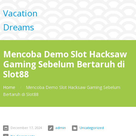
Vacation
Dreams
Mencoba Demo Slot Hacksaw
Gaming Sebelum Bertaruh di
Slot88
Home
Mencoba Demo Slot Hacksaw Gaming Sebelum
Bertaruh di Slot88
December 17, 2024
admin
Uncategorized