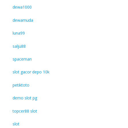
dewa1000
dewamuda
luna99
salju88
spaceman
slot gacor depo 10k
petiktoto
demo slot pg
topcer88 slot
slot