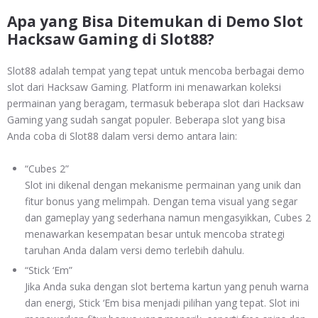
Apa yang Bisa Ditemukan di Demo Slot
Hacksaw Gaming di Slot88?
Slot88 adalah tempat yang tepat untuk mencoba berbagai demo
slot dari Hacksaw Gaming. Platform ini menawarkan koleksi
permainan yang beragam, termasuk beberapa slot dari Hacksaw
Gaming yang sudah sangat populer. Beberapa slot yang bisa
Anda coba di Slot88 dalam versi demo antara lain:
“Cubes 2”
Slot ini dikenal dengan mekanisme permainan yang unik dan
fitur bonus yang melimpah. Dengan tema visual yang segar
dan gameplay yang sederhana namun mengasyikkan, Cubes 2
menawarkan kesempatan besar untuk mencoba strategi
taruhan Anda dalam versi demo terlebih dahulu.
“Stick ‘Em”
Jika Anda suka dengan slot bertema kartun yang penuh warna
dan energi, Stick ‘Em bisa menjadi pilihan yang tepat. Slot ini