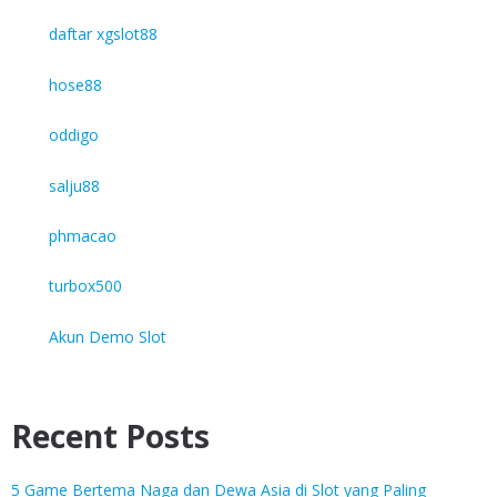
daftar xgslot88
hose88
oddigo
salju88
phmacao
turbox500
Akun Demo Slot
Recent Posts
5 Game Bertema Naga dan Dewa Asia di Slot yang Paling