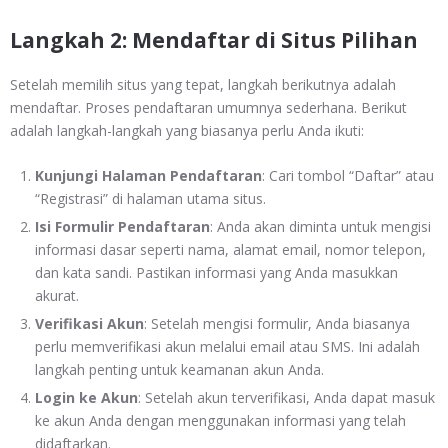
Langkah 2: Mendaftar di Situs Pilihan
Setelah memilih situs yang tepat, langkah berikutnya adalah
mendaftar. Proses pendaftaran umumnya sederhana. Berikut
adalah langkah-langkah yang biasanya perlu Anda ikuti:
Kunjungi Halaman Pendaftaran
: Cari tombol “Daftar” atau
“Registrasi” di halaman utama situs.
Isi Formulir Pendaftaran
: Anda akan diminta untuk mengisi
informasi dasar seperti nama, alamat email, nomor telepon,
dan kata sandi. Pastikan informasi yang Anda masukkan
akurat.
Verifikasi Akun
: Setelah mengisi formulir, Anda biasanya
perlu memverifikasi akun melalui email atau SMS. Ini adalah
langkah penting untuk keamanan akun Anda.
Login ke Akun
: Setelah akun terverifikasi, Anda dapat masuk
ke akun Anda dengan menggunakan informasi yang telah
didaftarkan.