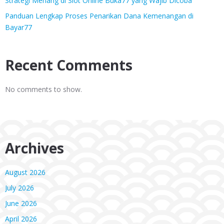
Strategi Menang di Slot Online Buka77 yang Wajib Dicoba
Panduan Lengkap Proses Penarikan Dana Kemenangan di
Bayar77
Recent Comments
No comments to show.
Archives
August 2026
July 2026
June 2026
April 2026