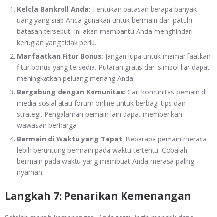
Kelola Bankroll Anda
: Tentukan batasan berapa banyak
uang yang siap Anda gunakan untuk bermain dan patuhi
batasan tersebut. Ini akan membantu Anda menghindari
kerugian yang tidak perlu.
Manfaatkan Fitur Bonus
: Jangan lupa untuk memanfaatkan
fitur bonus yang tersedia. Putaran gratis dan simbol liar dapat
meningkatkan peluang menang Anda.
Bergabung dengan Komunitas
: Cari komunitas pemain di
media sosial atau forum online untuk berbagi tips dan
strategi. Pengalaman pemain lain dapat memberikan
wawasan berharga.
Bermain di Waktu yang Tepat
: Beberapa pemain merasa
lebih beruntung bermain pada waktu tertentu. Cobalah
bermain pada waktu yang membuat Anda merasa paling
nyaman.
Langkah 7: Penarikan Kemenangan