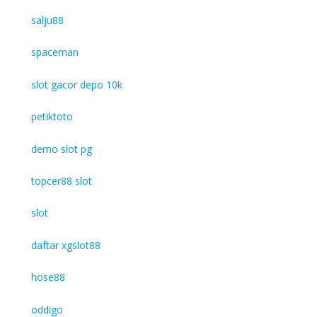
salju88
spaceman
slot gacor depo 10k
petiktoto
demo slot pg
topcer88 slot
slot
daftar xgslot88
hose88
oddigo