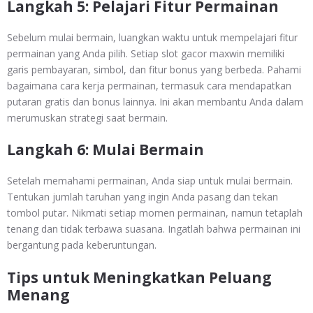
Langkah 5: Pelajari Fitur Permainan
Sebelum mulai bermain, luangkan waktu untuk mempelajari fitur
permainan yang Anda pilih. Setiap slot gacor maxwin memiliki
garis pembayaran, simbol, dan fitur bonus yang berbeda. Pahami
bagaimana cara kerja permainan, termasuk cara mendapatkan
putaran gratis dan bonus lainnya. Ini akan membantu Anda dalam
merumuskan strategi saat bermain.
Langkah 6: Mulai Bermain
Setelah memahami permainan, Anda siap untuk mulai bermain.
Tentukan jumlah taruhan yang ingin Anda pasang dan tekan
tombol putar. Nikmati setiap momen permainan, namun tetaplah
tenang dan tidak terbawa suasana. Ingatlah bahwa permainan ini
bergantung pada keberuntungan.
Tips untuk Meningkatkan Peluang
Menang