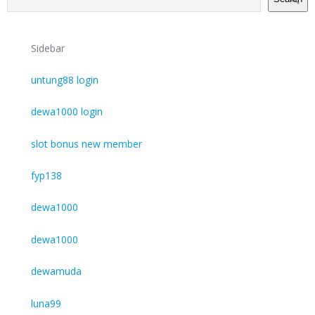
Sidebar
untung88 login
dewa1000 login
slot bonus new member
fyp138
dewa1000
dewa1000
dewamuda
luna99