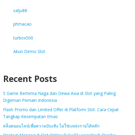
salju88
phmacao
turbox500
Akun Demo Slot
Recent Posts
5 Game Bertema Naga dan Dewa Asia di Slot yang Paling
Digemari Pemain Indonesia
Flash Promo dan Limited Offer di Platform Slot: Cara Cepat
Tangkap Kesempatan Emas
สล็อตออนไลน์เพื่อความบันเทิง ไม่ใช่แหล่งรายได้หลัก