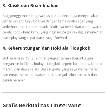
3.
Klasik dan Buah-buahan
Bagi penggemar slot gaya klasik, Habanero juga menyediakan
pilihan seperti
Hot Hot Fruit
dengan tema buah segar yang
sederhana tapi tetap menarik. Grafisnya bersih dan warna-warni
cerah, cocok buat kamu yang ingin nostalgia sekaligus menikmati
gameplay yang cepat dan straightforward.
4.
Keberuntungan dan Hoki ala Tiongkok
Slot seperti
Fa Cai Shen
mengangkat tema keberuntungan
dengan simbol khas budaya Tiongkok seperti koin emas, lentera
merah, dan dewa rejeki. Desain grafis yang kaya warna merah
dan emas membuat suasana bermain jadi lebih semarak dan
penuh harapan.
Grafis Berkualitas Tinggi yang