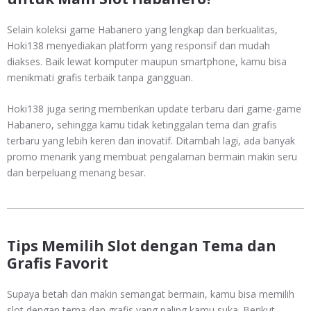
Selain koleksi game Habanero yang lengkap dan berkualitas,
Hoki138 menyediakan platform yang responsif dan mudah
diakses. Baik lewat komputer maupun smartphone, kamu bisa
menikmati grafis terbaik tanpa gangguan.
Hoki138 juga sering memberikan update terbaru dari game-game
Habanero, sehingga kamu tidak ketinggalan tema dan grafis
terbaru yang lebih keren dan inovatif. Ditambah lagi, ada banyak
promo menarik yang membuat pengalaman bermain makin seru
dan berpeluang menang besar.
Tips Memilih Slot dengan Tema dan
Grafis Favorit
Supaya betah dan makin semangat bermain, kamu bisa memilih
slot dengan tema dan grafis yang paling kamu suka. Berikut