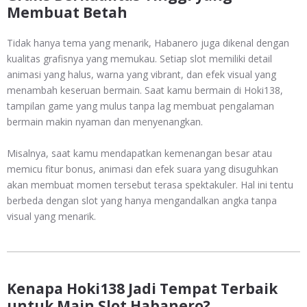
Membuat Betah
Tidak hanya tema yang menarik, Habanero juga dikenal dengan
kualitas grafisnya yang memukau. Setiap slot memiliki detail
animasi yang halus, warna yang vibrant, dan efek visual yang
menambah keseruan bermain. Saat kamu bermain di Hoki138,
tampilan game yang mulus tanpa lag membuat pengalaman
bermain makin nyaman dan menyenangkan.
Misalnya, saat kamu mendapatkan kemenangan besar atau
memicu fitur bonus, animasi dan efek suara yang disuguhkan
akan membuat momen tersebut terasa spektakuler. Hal ini tentu
berbeda dengan slot yang hanya mengandalkan angka tanpa
visual yang menarik.
Kenapa Hoki138 Jadi Tempat Terbaik
untuk Main Slot Habanero?