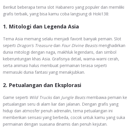
Berikut beberapa tema slot Habanero yang populer dan memiliki
grafis terbaik, yang bisa kamu coba langsung di Hoki138:
1.
Mitologi dan Legenda Asia
Tema Asia memang selalu menjadi favorit banyak pemain. Slot
seperti
Dragon’s Treasure
dan
Four Divine Beasts
menghadirkan
dunia mitologi dengan naga, makhluk legendaris, dan simbol
keberuntungan khas Asia. Grafisnya detail, warna-warni cerah,
serta animasi halus membuat permainan terasa seperti
memasuki dunia fantasi yang menakjubkan.
2.
Petualangan dan Eksplorasi
Game seperti
Wild Trucks
dan
Jungle Beats
membawa pemain ke
petualangan seru di alam liar dan jalanan. Dengan grafis yang
hidup dan atmosfer penuh adrenalin, tema petualangan ini
memberikan sensasi yang berbeda, cocok untuk kamu yang suka
permainan dengan suasana dinamis dan penuh kejutan.