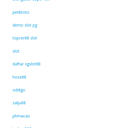
petiktoto
demo slot pg
topcer88 slot
slot
daftar xgslot88
hose88
oddigo
salju88
phmacao